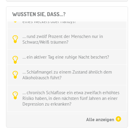
WUSSTEN SIE, DASS...?
... selbst kleine Lichter den Schlaf stören können, z.B.
eines Weckers oder Handys?
… rund zwölf Prozent der Menschen nur in
Schwarz/Weiß träumen?
… ein aktiver Tag eine ruhige Nacht beschert?
… Schlafmangel zu einem Zustand ähnlich dem
Alkoholrausch führt?
… chronisch Schlaflose ein etwa zweifach erhöhtes
Risiko haben, in den nächsten fünf Jahren an einer
Depression zu erkranken?
… fast ein Viertel aller Autounfälle mit Todesfolge
Alle anzeigen
auf den berüchtigten “Sekundenschlaf”
zurückzuführen ist?