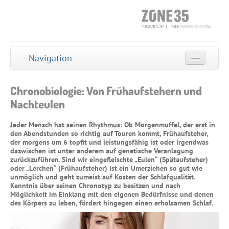
Navigation
STARTSEITE
Chronobiologie: Von Frühaufstehern und
ONLINE-COACH
Nachteulen
SELBST-TEST
Jeder Mensch hat seinen Rhythmus: Ob Morgenmuffel, der erst in
den Abendstunden so richtig auf Touren kommt, Frühaufsteher,
GESUNDER SCHLAF
der morgens um 6 topfit und leistungsfähig ist oder irgendwas
dazwischen ist unter anderem auf genetische Veranlagung
Lebenselexier Schlaf
zurückzuführen. Sind wir eingefleischte „Eulen“ (Spätaufsteher)
oder „Lerchen“ (Frühaufsteher) ist ein Umerziehen so gut wie
Forschung
unmöglich und geht zumeist auf Kosten der Schlafqualität.
Kenntnis über seinen Chronotyp zu besitzen und nach
Schlafstörungen
Möglichkeit im Einklang mit den eigenen Bedürfnisse und denen
des Körpers zu leben, fördert hingegen einen erholsamen Schlaf.
Chronobiologie
Schlafhygiene