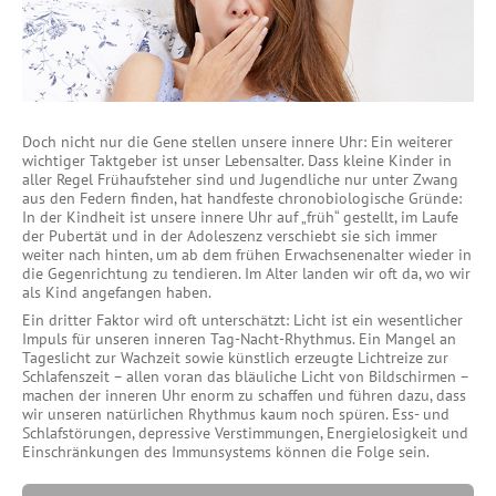
Lebenssituation
ABC Schlafstörungen
WUSSTEN SIE, DASS …?
Doch nicht nur die Gene stellen unsere innere Uhr: Ein weiterer
wichtiger Taktgeber ist unser Lebensalter. Dass kleine Kinder in
aller Regel Frühaufsteher sind und Jugendliche nur unter Zwang
aus den Federn finden, hat handfeste chronobiologische Gründe:
In der Kindheit ist unsere innere Uhr auf „früh“ gestellt, im Laufe
der Pubertät und in der Adoleszenz verschiebt sie sich immer
weiter nach hinten, um ab dem frühen Erwachsenenalter wieder in
die Gegenrichtung zu tendieren. Im Alter landen wir oft da, wo wir
als Kind angefangen haben.
Ein dritter Faktor wird oft unterschätzt: Licht ist ein wesentlicher
Impuls für unseren inneren Tag-Nacht-Rhythmus. Ein Mangel an
Tageslicht zur Wachzeit sowie künstlich erzeugte Lichtreize zur
Schlafenszeit – allen voran das bläuliche Licht von Bildschirmen –
machen der inneren Uhr enorm zu schaffen und führen dazu, dass
wir unseren natürlichen Rhythmus kaum noch spüren. Ess- und
Schlafstörungen, depressive Verstimmungen, Energielosigkeit und
Einschränkungen des Immunsystems können die Folge sein.