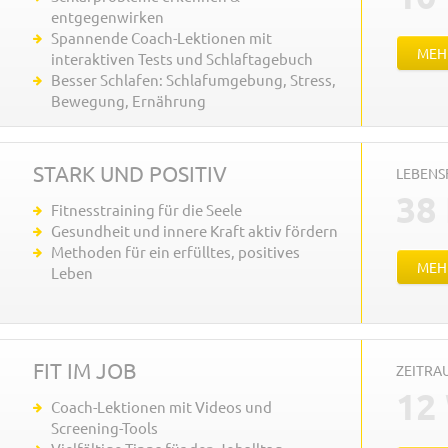
entgegenwirken
Spannende Coach-Lektionen mit
MEH
interaktiven Tests und Schlaftagebuch
Besser Schlafen: Schlafumgebung, Stress,
Bewegung, Ernährung
STARK UND POSITIV
LEBENS
38
Fitnesstraining für die Seele
Gesundheit und innere Kraft aktiv fördern
Methoden für ein erfülltes, positives
MEH
Leben
FIT IM JOB
ZEITR
12
Coach-Lektionen mit Videos und
Screening-Tools