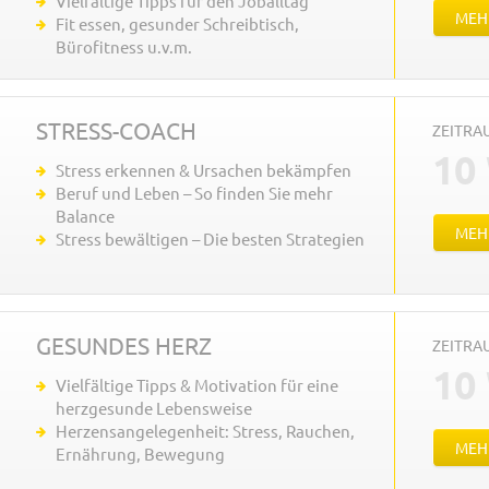
Vielfältige Tipps für den Joballtag
MEH
Fit essen, gesunder Schreibtisch,
Bürofitness u.v.m.
STRESS-COACH
ZEITR
10
Stress erkennen & Ursachen bekämpfen
Beruf und Leben – So finden Sie mehr
Balance
MEH
Stress bewältigen – Die besten Strategien
GESUNDES HERZ
ZEITR
10
Vielfältige Tipps & Motivation für eine
herzgesunde Lebensweise
Herzensangelegenheit: Stress, Rauchen,
MEH
Ernährung, Bewegung