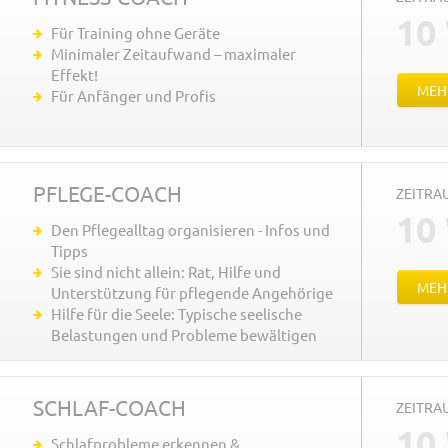
10
Für Training ohne Geräte
Minimaler Zeitaufwand – maximaler
Effekt!
MEH
Für Anfänger und Profis
PFLEGE-COACH
ZEITR
10
Den Pflegealltag organisieren - Infos und
Tipps
Sie sind nicht allein: Rat, Hilfe und
MEH
Unterstützung für pflegende Angehörige
Hilfe für die Seele: Typische seelische
Belastungen und Probleme bewältigen
SCHLAF-COACH
ZEITR
10
Schlafprobleme erkennen &