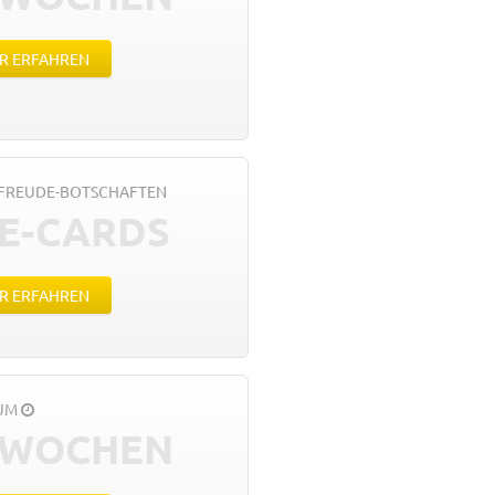
R ERFAHREN
FREUDE-BOTSCHAFTEN
 E-CARDS
R ERFAHREN
AUM
 WOCHEN