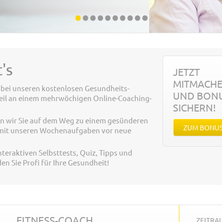
•
•
•
•
•
•
•
•
•
•
's
JETZT
MITMACH
n bei unseren kostenlosen Gesundheits-
UND BON
eil an einem mehrwöchigen Online-Coaching-
SICHERN!
n wir Sie auf dem Weg zu einem gesünderen
ZUM BONU
e mit unseren Wochenaufgaben vor neue
interaktiven Selbsttests, Quiz, Tipps und
n Sie Profi für Ihre Gesundheit!
FITNESS-COACH
ZEITR