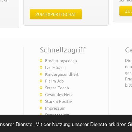
ZU
ZUM EXPERTENCHAT
Schnellzugriff
G
Die
Ernährungscoach
den
Lauf-Coach
ges
Kindergesundheit
Fra
Fit im Job
bitt
Stress-Coach
Gesundes Herz
Stark & Positiv
Impressum
Datenschutz
nserer Dienste. Mit der Nutzung unserer Dienste erklären S