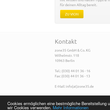
für deinen Alltag bereit.
ZU VION
Kontakt
zone35 GmbH & Co. KG
Wilhelmstr. 118
10963 Berlin
Tel.: (030) 44 01 36 - 16
Fax: (030) 44 01 36 - 13
E-Mail: info(at)zone35.de
Cookies ermöglichen eine bestmögliche Bereitstellung u
wir Cookies verwenden.
Mehr Informationen