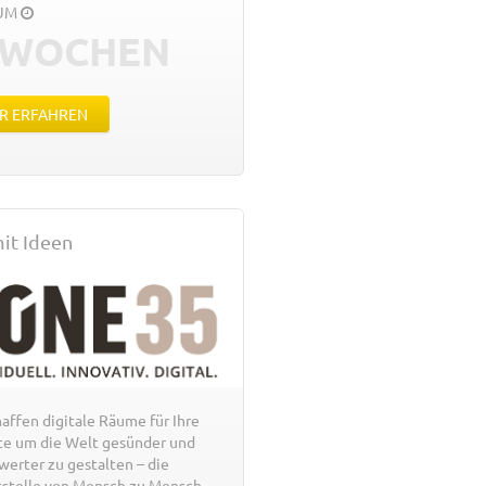
AUM
 WOCHEN
R ERFAHREN
it Ideen
haffen digitale Räume für Ihre
te um die Welt gesünder und
werter zu gestalten – die
tstelle von Mensch zu Mensch.