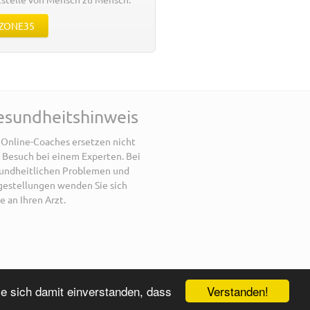
 ZONE35
esundheitshinweis
 Online-Coaches ersetzen nicht
 Besuch bei einem Experten. Bei
undheitlichen Problemen und
gestellungen wenden Sie sich
e an Ihren Arzt.
Verstanden!
ie sich damit einverstanden, dass