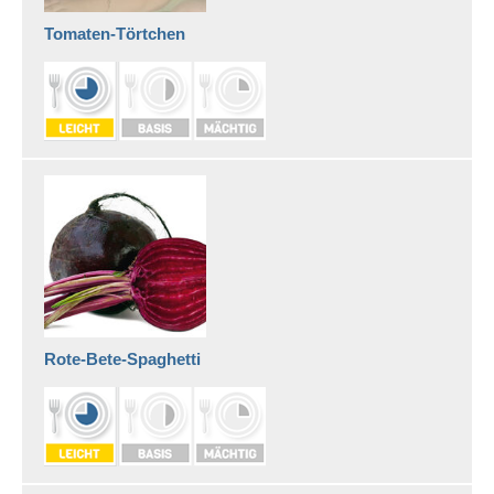
Tomaten-Törtchen
Gesundes Gewicht
Grundlagen gesunder
Kinderernährung
Kinder brauchen Bewegung
So kommen Kinder auf den
guten Geschmack
Kind & Psyche
Kinderseele in Not
ADHS bei Kindern
Rote-Bete-Spaghetti
Depression im Kindesalter
Mobbing
Online-Coach