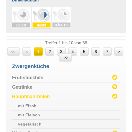
Treffer 1 bis 10 von 68
<<
<
1
2
3
4
5
6
7
>
>>
Zwergenküche
Frühstückhits
Getränke
Hauptmahlzeiten
mit Fisch
mit Fleisch
vegetarisch