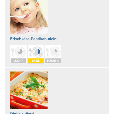
Frischkäse-Paprikanudeln
Dinkelauﬂauf