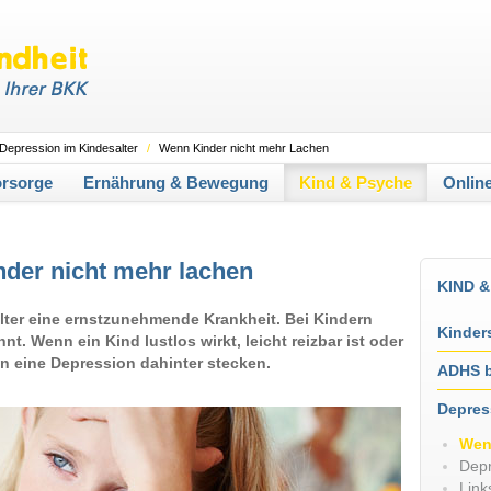
Depression im Kindesalter
/
Wenn Kinder nicht mehr Lachen
orsorge
Ernährung & Bewegung
Kind & Psyche
Onlin
der nicht mehr lachen
KIND 
Alter eine ernstzunehmende Krankheit. Bei Kindern
Kinders
nt. Wenn ein Kind lustlos wirkt, leicht reizbar ist oder
n eine Depression dahinter stecken.
ADHS b
Depres
Wen
Depr
Link