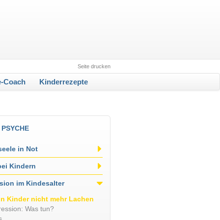
Seite drucken
e-Coach
Kinderrezepte
& PSYCHE
eele in Not
ei Kindern
sion im Kindesalter
n Kinder nicht mehr Lachen
ession: Was tun?
s