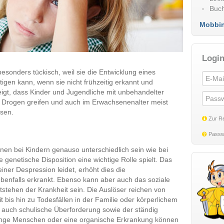
Buch
Mobbi
Login
besonders tückisch, weil sie die Entwicklung eines
gen kann, wenn sie nicht frühzeitig erkannt und
igt, dass Kinder und Jugendliche mit unbehandelter
d Drogen greifen und auch im Erwachsenenalter meist
sen.
Zur Re
Passw
en bei Kindern genauso unterschiedlich sein wie bei
 genetische Disposition eine wichtige Rolle spielt. Das
einer Despression leidet, erhöht dies die
ebenfalls erkrankt. Ebenso kann aber auch das soziale
tstehen der Krankheit sein. Die Auslöser reichen von
bis hin zu Todesfällen in der Familie oder körperlichem
auch schulische Überforderung sowie der ständig
nge Menschen oder eine organische Erkrankung können