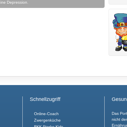
eine Depression.
Schnellzugriff
Gesund
Das Port
Online-Coach
nicht de
Zwergenküche
Ernähru
BKK Starke Kids