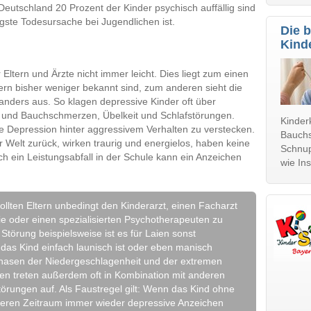
 Deutschland 20 Prozent der Kinder psychisch auffällig sind
gste Todesursache bei Jugendlichen ist.
Die b
Kind
 Eltern und Ärzte nicht immer leicht. Dies liegt zum einen
rn bisher weniger bekannt sind, zum anderen sieht die
anders aus. So klagen depressive Kinder oft über
 und Bauchschmerzen, Übelkeit und Schlafstörungen.
Kinder
 Depression hinter aggressivem Verhalten zu verstecken.
Bauchs
 Welt zurück, wirken traurig und energielos, haben keine
Schnup
h ein Leistungsabfall in der Schule kann ein Anzeichen
wie In
ollten Eltern unbedingt den Kinderarzt, einen Facharzt
ie oder einen spezialisierten Psychotherapeuten zu
 Störung beispielsweise ist es für Laien sonst
das Kind einfach launisch ist oder eben manisch
Phasen der Niedergeschlagenheit und der extremen
nen treten außerdem oft in Kombination mit anderen
örungen auf. Als Faustregel gilt: Wenn das Kind ohne
ngeren Zeitraum immer wieder depressive Anzeichen