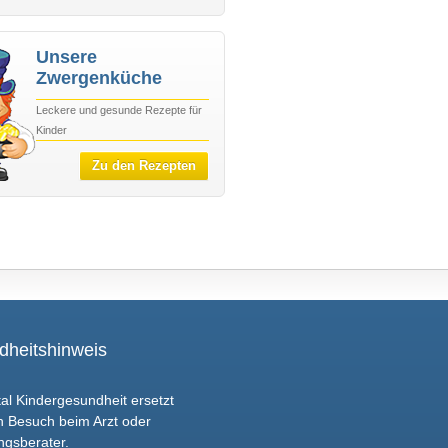
Unsere
Zwergenküche
Leckere und gesunde Rezepte für
Kinder
Zu den Rezepten
heitshinweis
al Kindergesundheit ersetzt
n Besuch beim Arzt oder
ngsberater.