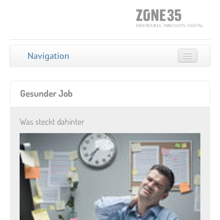
Navigation
STARTSEITE
Gesunder Job
ONLINE-COACH
SELBST-TEST
Was steckt dahinter
GESUNDER JOB
Was steckt dahinter
Den Stress im Griff
Gesundheitsrisiko
Bewegungsmangel
Gesunde Ernährung im
Joballtag