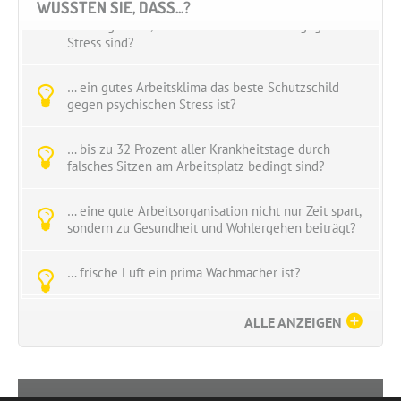
… wir mit einer gesunden Ernährungsweise nicht nur
WUSSTEN SIE, DASS...?
besser gelaunt, sondern auch resistenter gegen
Stress sind?
… ein gutes Arbeitsklima das beste Schutzschild
gegen psychischen Stress ist?
… bis zu 32 Prozent aller Krankheitstage durch
falsches Sitzen am Arbeitsplatz bedingt sind?
… eine gute Arbeitsorganisation nicht nur Zeit spart,
sondern zu Gesundheit und Wohlergehen beiträgt?
… frische Luft ein prima Wachmacher ist?
… körperliche Fitness gleichzeitig eine längere
ALLE ANZEIGEN
geistige Ausdauer bedeutet?
… Bewegung der beste Stresskiller ist?